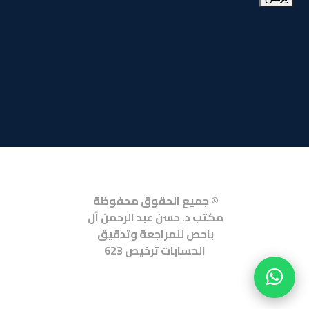
© جميع الحقوق محفوظة 
مكتب د. حسن عبد الرحمن آل 
باحص للمراجعة وتدقيق 
الحسابات ترخيص 623